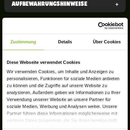
AUFBEWAHRUNGSHINWEISE
ZUBEREITUNG
Zustimmung
Details
Über Cookies
So schnell, so lecker. Ready in 4 Minuten.
Mikrowelle
Diese Webseite verwendet Cookies
SO GEHT’S IN DER MIKROWELLE
Wir verwenden Cookies, um Inhalte und Anzeigen zu
personalisieren, Funktionen für soziale Medien anbieten
Beide Schälchen oben mehrfach einstechen und
zu können und die Zugriffe auf unsere Website zu
in der Mikrowelle (700 Watt) für ca. 4 Min.
analysieren. Außerdem geben wir Informationen zu Ihrer
erwärmen.
Verwendung unserer Website an unsere Partner für
soziale Medien, Werbung und Analysen weiter. Unsere
Partner führen diese Informationen möglicherweise mit
In der Pfanne
weiteren Daten zusammen, die Sie ihnen bereitgestellt
UND SO GEHT’S AM HERD
haben oder die sie im Rahmen Ihrer Nutzung der Dienste