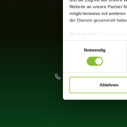
Website an unsere Partner fü
möglicherweise mit weiteren
der Dienste gesammelt habe
We work with
11 third partie
Einwilligungsauswahl
Notwendig
+49 (0)152 059 732 86
Ablehnen