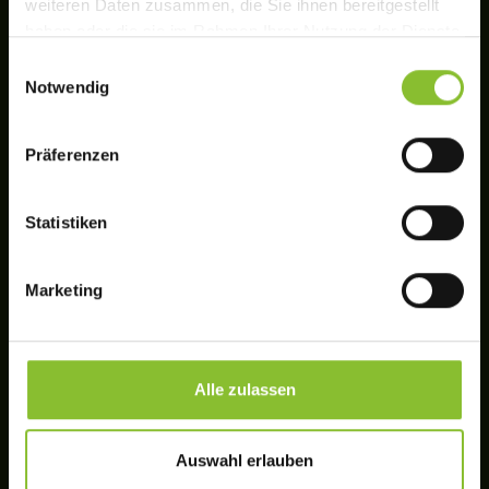
weiteren Daten zusammen, die Sie ihnen bereitgestellt
haben oder die sie im Rahmen Ihrer Nutzung der Dienste
gesammelt haben.
Einwilligungsauswahl
Notwendig
We work with
11 third parties
who may receive and
process your information.
Präferenzen
Statistiken
Marketing
Alle zulassen
Auswahl erlauben