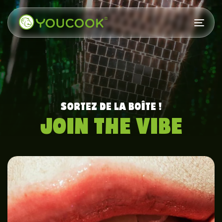
Skip
Skip
links
to
Togg
primary
navi
navigation
Skip
to
SORTEZ DE LA BOÎTE !
content
JOIN THE VIBE