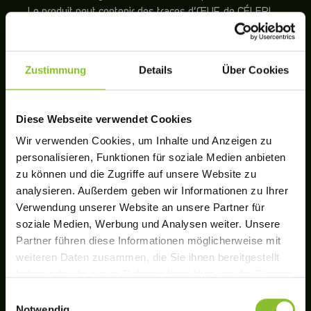
Le produit peut contenir des traces d’ŒUF, de CÉLERI,
de SOJA, de BLÉ !
Zustimmung
Details
Über Cookies
ALLERGENE
Diese Webseite verwendet Cookies
REZEPTUR
Wir verwenden Cookies, um Inhalte und Anzeigen zu
personalisieren, Funktionen für soziale Medien anbieten
zu können und die Zugriffe auf unsere Website zu
VALEURS NUTRITIONNELLES
analysieren. Außerdem geben wir Informationen zu Ihrer
Verwendung unserer Website an unsere Partner für
CONSERVATION
soziale Medien, Werbung und Analysen weiter. Unsere
Partner führen diese Informationen möglicherweise mit
weiteren Daten zusammen, die Sie ihnen bereitgestellt
haben oder die sie im Rahmen Ihrer Nutzung der Dienste
INSTRUCTIONS DE
gesammelt haben.
Einwilligungsauswahl
PREPARATION
Notwendig