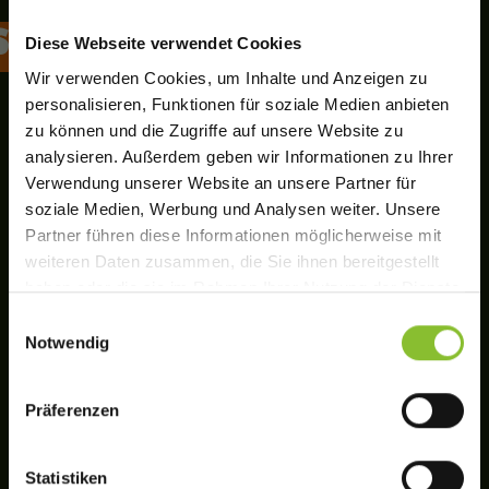
STA
ORIENTAL
Diese Webseite verwendet Cookies
Wir verwenden Cookies, um Inhalte und Anzeigen zu
personalisieren, Funktionen für soziale Medien anbieten
zu können und die Zugriffe auf unsere Website zu
analysieren. Außerdem geben wir Informationen zu Ihrer
Verwendung unserer Website an unsere Partner für
soziale Medien, Werbung und Analysen weiter. Unsere
Partner führen diese Informationen möglicherweise mit
weiteren Daten zusammen, die Sie ihnen bereitgestellt
haben oder die sie im Rahmen Ihrer Nutzung der Dienste
gesammelt haben.
Einwilligungsauswahl
Notwendig
We work with
11 third parties
who may receive and
process your information.
Präferenzen
Statistiken