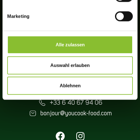
Marketing
Alle zulassen
Auswahl erlauben
YOUCOOK SAS • 7 place de la gare • FR-57200
Ablehnen
Sarreguemines
+33 6 40 67 94 06
bonjour@youcook-food.com