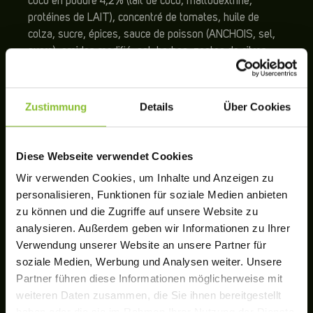
coco en poudre 4,2% (lait de coco, maltodextrine,
protéines de LAIT), concentré de tomates, huile de
colza, sucre, épices, sauce de poisson (ANCHOIS, sel,
sucre), amidon modifié, sel, herbes, zestes de citron
vert kaffir, jus de citron vert concentré, extrait de
poivrons, vinaigre d’alcool.
Le produit peut contenir des traces d’ŒUF, de CÉLERI,
Zustimmung
Details
Über Cookies
de BLÉ !
Diese Webseite verwendet Cookies
ALLERGENE
Wir verwenden Cookies, um Inhalte und Anzeigen zu
personalisieren, Funktionen für soziale Medien anbieten
zu können und die Zugriffe auf unsere Website zu
REZEPTUR
analysieren. Außerdem geben wir Informationen zu Ihrer
Verwendung unserer Website an unsere Partner für
soziale Medien, Werbung und Analysen weiter. Unsere
VALEURS NUTRITIONNELLES
Partner führen diese Informationen möglicherweise mit
weiteren Daten zusammen, die Sie ihnen bereitgestellt
haben oder die sie im Rahmen Ihrer Nutzung der Dienste