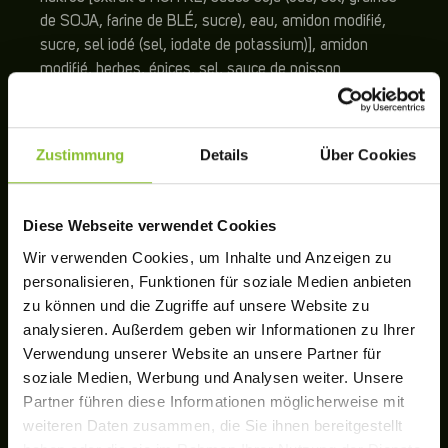
de SOJA, farine de BLÉ, sucre), eau, amidon modifié,
sucre, sel iodé (sel, iodate de potassium)], amidon
modifié, herbes, épices, sel, sauce de poisson
(ANCHOIS, sel, sucre), zestes de citron vert kaffir, jus de
citron vert concentré, épinard en poudre.
Le produit peut contenir des traces d’ŒUF, de CÉLERI !
Zustimmung
Details
Über Cookies
ALLERGENE
Diese Webseite verwendet Cookies
Wir verwenden Cookies, um Inhalte und Anzeigen zu
personalisieren, Funktionen für soziale Medien anbieten
REZEPTUR
zu können und die Zugriffe auf unsere Website zu
analysieren. Außerdem geben wir Informationen zu Ihrer
VALEURS NUTRITIONNELLES
Verwendung unserer Website an unsere Partner für
soziale Medien, Werbung und Analysen weiter. Unsere
Partner führen diese Informationen möglicherweise mit
CONSERVATION
weiteren Daten zusammen, die Sie ihnen bereitgestellt