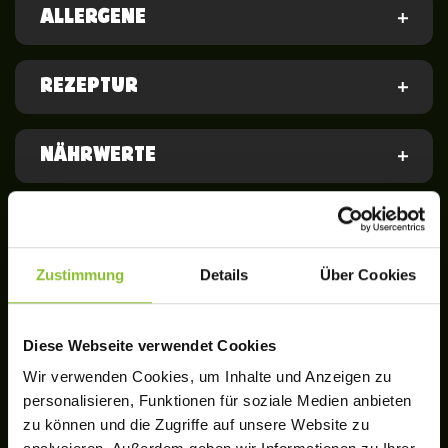
ALLERGENE
REZEPTUR
NÄHRWERTE
AUFBEWAHRUNGSHINWEISE
Zustimmung
Details
Über Cookies
ZUBEREITUNG
Diese Webseite verwendet Cookies
So schnell, so lecker. Ready in 4 Minuten.
Wir verwenden Cookies, um Inhalte und Anzeigen zu
personalisieren, Funktionen für soziale Medien anbieten
Mikrowelle
zu können und die Zugriffe auf unsere Website zu
SO GEHT’S IN DER MIKROWELLE