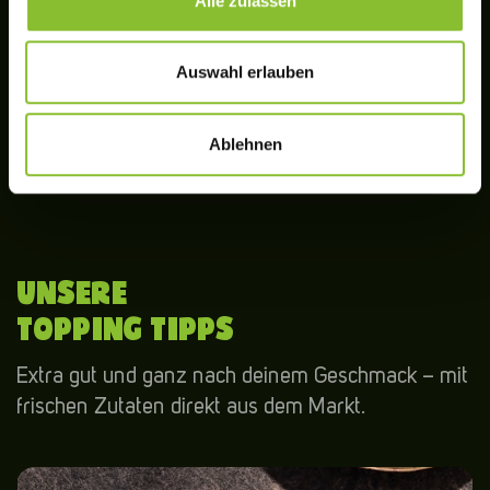
Alle zulassen
… UND GENIESSEN
Danach nur noch auf deinem Lieblingsteller
Auswahl erlauben
anrichten und genießen.
Ablehnen
Achtung: Die Kochzeit kann je nach Gerät
variieren.
UNSERE
TOPPING TIPPS
Extra gut und ganz nach deinem Geschmack – mit
frischen Zutaten direkt aus dem Markt.