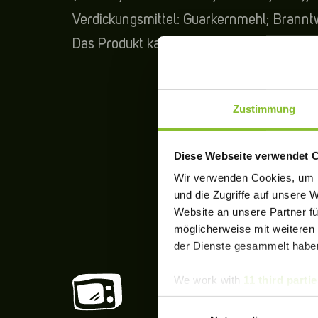
Verdickungsmittel: Guarkernmehl; Brannt
Das Produkt kann Spuren von EI, MILCH, 
Zustimmung
Diese Webseite verwendet 
Wir verwenden Cookies, um I
und die Zugriffe auf unsere 
Website an unsere Partner fü
möglicherweise mit weiteren
der Dienste gesammelt habe
We work with
11 third partie
Einwilligungsauswahl