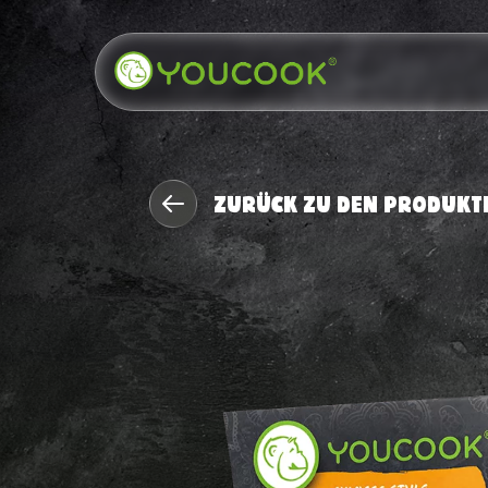
Skip
Skip
links
to
primary
navigation
Skip
to
ZURÜCK ZU DEN PRODUKT
content