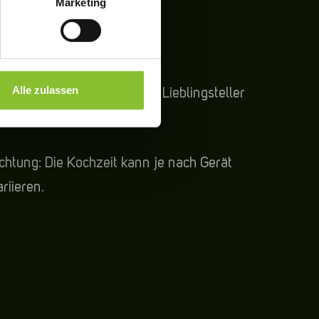
Marketing
ervieren
 UND GENIESSEN
Alle zulassen
anach nur noch auf deinem Lieblingsteller
nrichten und genießen.
chtung: Die Kochzeit kann je nach Gerät
ariieren.